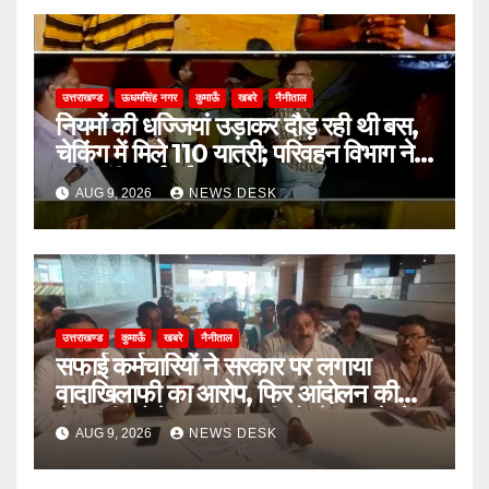
उत्तराखण्ड
ऊधमसिंह नगर
कुमाऊँ
खबरे
नैनीताल
नियमों की धज्जियां उड़ाकर दौड़ रही थी बस,
चेकिंग में मिले 110 यात्री; परिवहन विभाग ने
की कड़ी कार्रवाई
AUG 9, 2026
NEWS DESK
उत्तराखण्ड
कुमाऊँ
खबरे
नैनीताल
सफाई कर्मचारियों ने सरकार पर लगाया
वादाखिलाफी का आरोप, फिर आंदोलन की
चेतावनी; बोले- जरूरत पड़ी तो जेल जाने से
AUG 9, 2026
NEWS DESK
भी नहीं हटेंगे पीछे