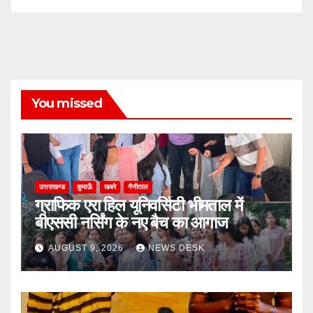
You missed
उत्तराखण्ड
कुमाऊँ
खबरे
नैनीताल
ग्राफिक एरा हिल यूनिवर्सिटी भीमताल में
बीएससी नर्सिंग के नए बैच का आगाज
AUGUST 9, 2026
NEWS DESK