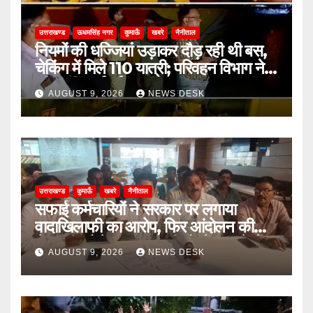
उत्तराखण्ड
ऊधमसिंह नगर
कुमाऊँ
खबरे
नैनीताल
नियमों की धज्जियां उड़ाकर दौड़ रही थी बस,
चेकिंग में मिले 110 यात्री; परिवहन विभाग ने
की कड़ी कार्रवाई
AUGUST 9, 2026
NEWS DESK
उत्तराखण्ड
कुमाऊँ
खबरे
नैनीताल
सफाई कर्मचारियों ने सरकार पर लगाया
वादाखिलाफी का आरोप, फिर आंदोलन की
चेतावनी; बोले- जरूरत पड़ी तो जेल जाने से
AUGUST 9, 2026
NEWS DESK
भी नहीं हटेंगे पीछे