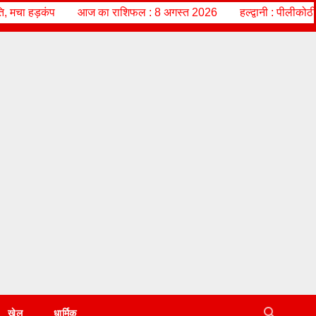
िफल : 8 अगस्त 2026
हल्द्वानी : पीलीकोठी चौराहे पर दो गुटों के विवाद स
खेल
धार्मिक