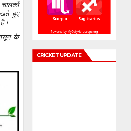
न चालकों
ेखते हुए
 है।
ानसून के
CRICKET UPDATE