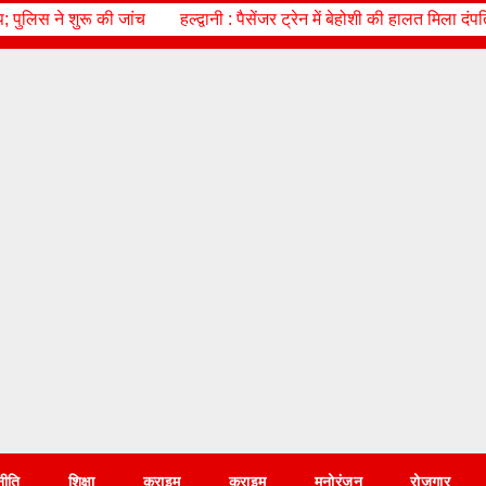
्द्वानी : पैसेंजर ट्रेन में बेहोशी की हालत मिला दंपति, मचा हड़कंप
आज का राश
नीति
शिक्षा
क्राइम
क्राइम
मनोरंजन
रोज़गार