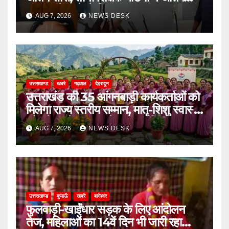
संस्कार में आने से किया इनकार
AUG 7, 2026
NEWS DESK
उत्तराखण्ड
खबरे
गढ़वाल
देहरादून
उत्तराखंड की 35 आंगनबाड़ी कार्यकर्ताओं को
मिलेगा राज्य स्तरीय सम्मान, मातृ-शिशु स्वास्थ्य
और पोषण में उत्कृष्ट सेवाओं का मिला पुरस्कार
AUG 7, 2026
NEWS DESK
उत्तराखण्ड
कुमाऊँ
खबरे
बागेश्वर
फुलवाड़ी-खाईंधार सड़क के लिए आंदोलन
तेज, महिलाओं का 14वें दिन भी जारी रहा