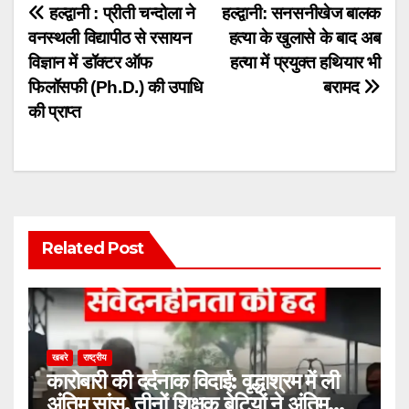
Post
हल्द्वानी : प्रीती चन्दोला ने
हल्द्वानी: सनसनीखेज बालक
वनस्थली विद्यापीठ से रसायन
हत्या के खुलासे के बाद अब
navigation
विज्ञान में डॉक्टर ऑफ
हत्या में प्रयुक्त हथियार भी
फिलॉसफी (Ph.D.) की उपाधि
बरामद
की प्राप्त
Related Post
खबरे
राष्ट्रीय
कारोबारी की दर्दनाक विदाई: वृद्धाश्रम में ली
अंतिम सांस, तीनों शिक्षक बेटियों ने अंतिम