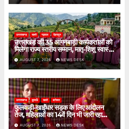
उत्तराखण्ड
खबरे
गढ़वाल
देहरादून
उत्तराखंड की 35 आंगनबाड़ी कार्यकर्ताओं को
मिलेगा राज्य स्तरीय सम्मान, मातृ-शिशु स्वास्थ्य
और पोषण में उत्कृष्ट सेवाओं का मिला पुरस्कार
AUGUST 7, 2026
NEWS DESK
उत्तराखण्ड
कुमाऊँ
खबरे
बागेश्वर
फुलवाड़ी-खाईंधार सड़क के लिए आंदोलन
तेज, महिलाओं का 14वें दिन भी जारी रहा
अनशन
AUGUST 7, 2026
NEWS DESK