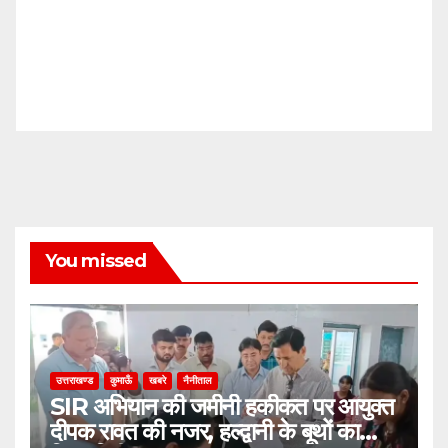
You missed
उत्तराखण्ड
कुमाऊँ
खबरे
नैनीताल
SIR अभियान की जमीनी हकीकत पर आयुक्त
दीपक रावत की नजर, हल्द्वानी के बूथों का