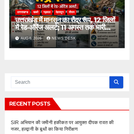
उत्तराखण्ड
खबरे
गढ़वाल
देहरादून
मौसम
उत्तराखंड में मानसून का रौद्र रूप, 12 जिलों
में रेड-ऑरेंज अलर्ट; 11 अगस्त तक भारी
बारिश के आसार
AUG 6, 2026
NEWS DESK
RECENT POSTS
SIR अभियान की जमीनी हकीकत पर आयुक्त दीपक रावत की
नजर, हल्द्वानी के बूथों का किया निरीक्षण