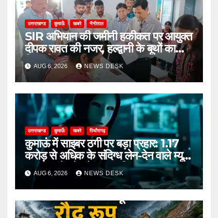
उत्तराखण्ड
कुमाऊँ
खबरे
नैनीताल
SIR अभियान की जमीनी हकीकत पर आयुक्त
दीपक रावत की नजर, हल्द्वानी के बूथों का
किया निरीक्षण
AUG 6, 2026
NEWS DESK
उत्तराखण्ड
कुमाऊँ
खबरे
पिथौरागढ़
कुमाऊं में साइबर ठगी पर बड़ा प्रहार: 1.17
करोड़ से अधिक के संदिग्ध लेन-देन वाले म्यूल
अकाउंट गैंग के दो सदस्य गिरफ्तार
AUG 6, 2026
NEWS DESK