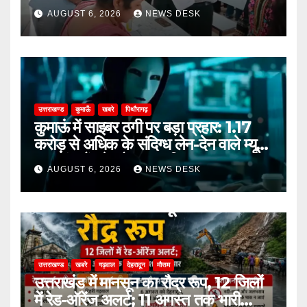
किया निरीक्षण
AUGUST 6, 2026
NEWS DESK
उत्तराखण्ड
कुमाऊँ
खबरे
पिथौरागढ़
कुमाऊं में साइबर ठगी पर बड़ा प्रहार: 1.17
करोड़ से अधिक के संदिग्ध लेन-देन वाले म्यूल
अकाउंट गैंग के दो सदस्य गिरफ्तार
AUGUST 6, 2026
NEWS DESK
उत्तराखण्ड
खबरे
गढ़वाल
देहरादून
मौसम
उत्तराखंड में मानसून का रौद्र रूप, 12 जिलों
में रेड-ऑरेंज अलर्ट; 11 अगस्त तक भारी