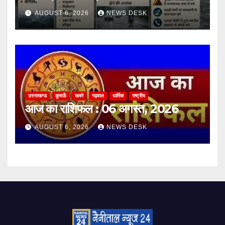
बारिश के आसार
AUGUST 6, 2026
NEWS DESK
उत्तराखण्ड
कुमाऊँ
खबरे
गढ़वाल
धार्मिक
राष्ट्रीय
आज का राशिफल : 06 अगस्त, 2026
AUGUST 6, 2026
NEWS DESK