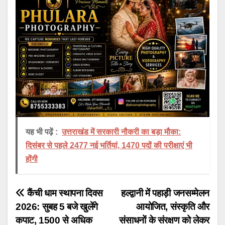
यह भी पढ़ें :
उत्तराखंड में सरकारी नौकरी का बड़ा मौका:
दिसंबर से पहले 2477 नई भर्तियां, 1470 पदों की परीक्षाएं भी
होंगी
Post
कैंची धाम स्थापना दिवस
हल्द्वानी में पहाड़ी जनसम्मेलन
2026: सुबह 5 बजे खुलेंगे
आयोजित, संस्कृति और
navigation
कपाट, 1500 से अधिक
संसाधनों के संरक्षण को लेकर