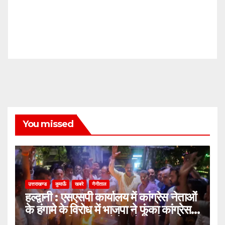
You missed
उत्तराखण्ड
कुमाऊँ
खबरे
नैनीताल
हल्द्वानी : एसएसपी कार्यालय में कांग्रेस नेताओं
के हंगामे के विरोध में भाजपा ने फूंका कांग्रेस
का पुतला, जिलाध्यक्ष बोले- लोकतांत्रिक