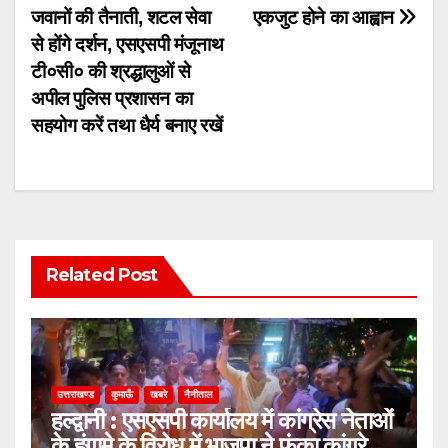
जवानों की तैनाती, शटल सेवा
एकजुट होने का आह्वान
से होंगे दर्शन, एसएसपी मंजूनाथ
टी०सी० की श्रद्धालुओं से
अपील पुलिस प्रशासन का
सहयोग करें तथा धैर्य बनाए रखें
Related Post
उत्तराखण्ड
कुमाऊँ
खबरे
नैनीताल
हल्द्वानी : एसएसपी कार्यालय में कांग्रेस नेताओं
के हंगामे के विरोध में भाजपा ने फूंका कांग्रेस