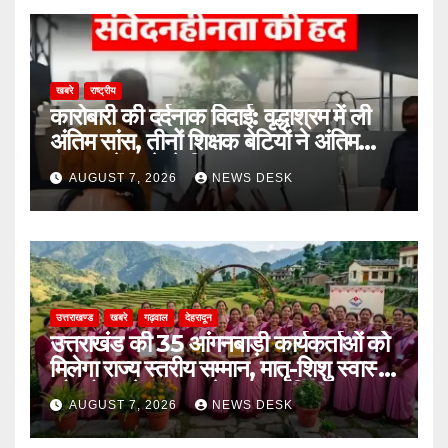
खबरे
राष्ट्रीय
कारोबारी की दर्दनाक विदाई: वृद्धाश्रम में ली
अंतिम सांस, तीनों शिक्षक बेटियों ने अंतिम
संस्कार में आने से किया इनकार
AUGUST 7, 2026
NEWS DESK
उत्तराखण्ड
खबरे
गढ़वाल
देहरादून
उत्तराखंड की 35 आंगनबाड़ी कार्यकर्ताओं को
मिलेगा राज्य स्तरीय सम्मान, मातृ-शिशु स्वास्थ्य
और पोषण में उत्कृष्ट सेवाओं का मिला पुरस्कार
AUGUST 7, 2026
NEWS DESK