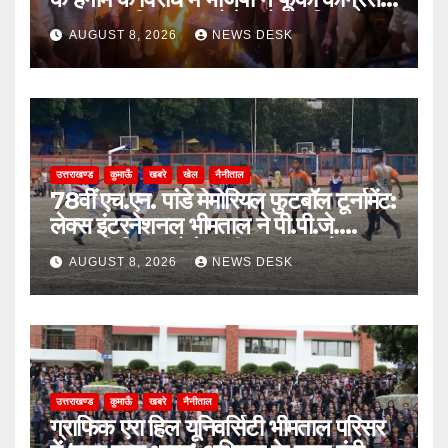
का पुतला, जिलाध्यक्ष बोले- लोकतांत्रिक
AUGUST 8, 2026
NEWS DESK
मर्यादाओं का हुआ उल्लंघन
उत्तराखण्ड
कुमाऊँ
खबरे
खेल
नैनीताल
78वीं एच.एन. पांडे मेमोरियल फुटबॉल टूर्नामेंट:
लेक्स इंटरनेशनल भीमताल ने पी.पी.जे.
सरस्वती विहार को पेनल्टी शूटआउट में हराकर
AUGUST 8, 2026
NEWS DESK
सेमीफाइनल में बनाई जगह
उत्तराखण्ड
कुमाऊँ
खबरे
नैनीताल
ग्राफिक एरा हिल यूनिवर्सिटी भीमताल परिसर