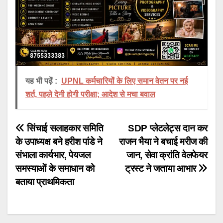
यह भी पढ़ें :
UPNL कर्मचारियों के लिए समान वेतन पर नई
शर्त, पहले देनी होगी परीक्षा; आदेश से मचा बवाल
Post
सिंचाई सलाहकार समिति
SDP प्लेटलेट्स दान कर
के उपाध्यक्ष बने हरीश पांडे ने
राजन भैया ने बचाई मरीज की
navigation
संभाला कार्यभार, पेयजल
जान, सेवा क्रांति वेलफेयर
समस्याओं के समाधान को
ट्रस्ट ने जताया आभार
बताया प्राथमिकता