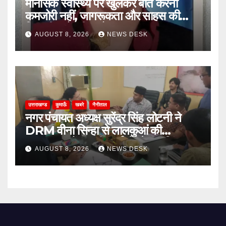
मानसिक स्वास्थ्य पर खुलकर बात करना
कमजोरी नहीं, जागरूकता और साहस की
निशानी: प्रो. नीता बोरा
AUGUST 8, 2026
NEWS DESK
उत्तराखण्ड
कुमाऊँ
खबरे
नैनीताल
नगर पंचायत अध्यक्ष सुरेंद्र सिंह लोटनी ने
DRM वीना सिन्हा से लालकुआं की
जनसमस्याओं पर की वार्ता, रेलवे क्रॉसिंग पुल
AUGUST 8, 2026
NEWS DESK
और टेंपो स्टैंड का मुद्दा उठा