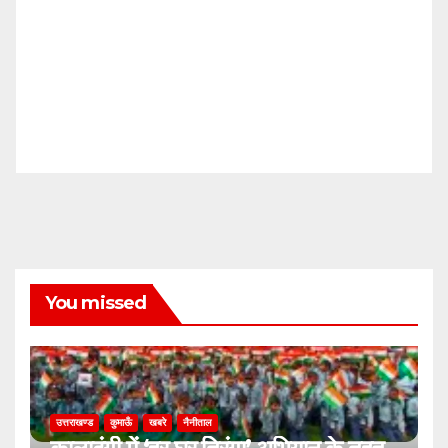
You missed
उत्तराखण्ड
कुमाऊँ
खबरे
नैनीताल