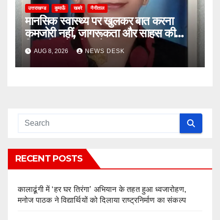
उत्तराखण्ड
कुमाऊँ
खबरे
नैनीताल
मानसिक स्वास्थ्य पर खुलकर बात करना
कमजोरी नहीं, जागरूकता और साहस की
निशानी: प्रो. नीता बोरा
AUG 8, 2026
NEWS DESK
RECENT POSTS
कालाढूंगी में ‘हर घर तिरंगा’ अभियान के तहत हुआ ध्वजारोहण,
मनोज पाठक ने विद्यार्थियों को दिलाया राष्ट्रनिर्माण का संकल्प