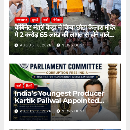
उत्तराखण्ड
कुमाऊँ
खबरे
नैनीताल
कैबिनेट मंत्री कैड़ा ने किया छोटा कैलाश मंदिर
मे 2 करोड़ 65 लाख की लागत से होने वाले
सौन्दर्यकरण, पुनर निर्माण कार्य का शुभारम्भ
AUGUST 8, 2026
NEWS DESK
खबरे
दिल्ली
India’s Youngest Producer
Kartik Paliwal Appointed
National Vice President of All
AUGUST 8, 2026
NEWS DESK
India Anti Corruption
Parliament Committee