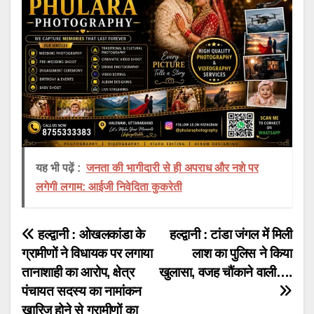
यह भी पढ़ें :
जनता की भागीदारी से ही अपराध और नशे पर
लगेगी लगाम: आईजी निवेदिता कुकरेती
Post
हल्द्वानी : ओखलकांडा के
हल्द्वानी : टांडा जंगल में मिली
ग्रामीणों ने विधायक पर लगाया
लाश का पुलिस ने किया
navigation
तानाशाही का आरोप, क्षेत्र
खुलासा, वजह चौंकाने वाली….
पंचायत सदस्य का नामांकन
खारिज होने से ग्रामीणों का