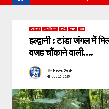
उत्तराखण्ड
ऊधमसिंह नगर
कुमाऊँ
क्राइम
खबरे
हल्द्वानी : टांडा जंगल में
वजह चौंकाने वाली….
By
News Desk
JUL 10, 2025