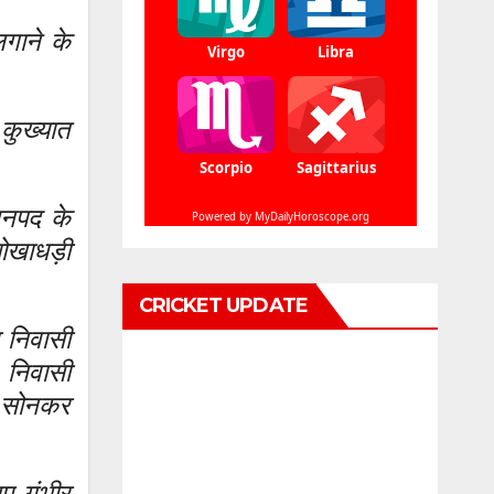
गाने के
कुख्यात
जनपद के
धोखाधड़ी
CRICKET UPDATE
र निवासी
 निवासी
ल सोनकर
ए गंभीर