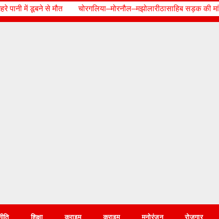
चोरगलिया–मोरनौल–मझोलारीठासाहिब सड़क की मांग को लेकर बुद्धपार्क में गरजे क्षे
नीति
शिक्षा
क्राइम
क्राइम
मनोरंजन
रोज़गार