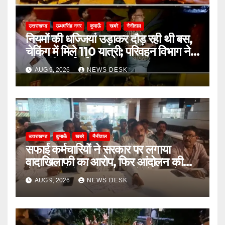
उत्तराखण्ड
ऊधमसिंह नगर
कुमाऊँ
खबरे
नैनीताल
नियमों की धज्जियां उड़ाकर दौड़ रही थी बस,
चेकिंग में मिले 110 यात्री; परिवहन विभाग ने
की कड़ी कार्रवाई
AUG 9, 2026
NEWS DESK
उत्तराखण्ड
कुमाऊँ
खबरे
नैनीताल
सफाई कर्मचारियों ने सरकार पर लगाया
वादाखिलाफी का आरोप, फिर आंदोलन की
चेतावनी; बोले- जरूरत पड़ी तो जेल जाने से
AUG 9, 2026
NEWS DESK
भी नहीं हटेंगे पीछे