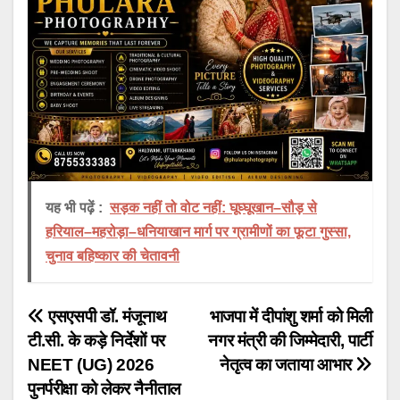
यह भी पढ़ें :
सड़क नहीं तो वोट नहीं: घूघ्घूखान–सौड़ से
हरियाल–महरोड़ा–धनियाखान मार्ग पर ग्रामीणों का फूटा गुस्सा,
चुनाव बहिष्कार की चेतावनी
Post
एसएसपी डॉ. मंजूनाथ
भाजपा में दीपांशु शर्मा को मिली
टी.सी. के कड़े निर्देशों पर
नगर मंत्री की जिम्मेदारी, पार्टी
navigation
NEET (UG) 2026
नेतृत्व का जताया आभार
पुनर्परीक्षा को लेकर नैनीताल