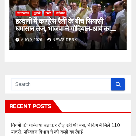
उत्तराखण्ड
कुमाऊँ
खबरे
नैनीताल
हल्द्वानी में कांग्रेस रैली के बीच सियासी
घमासान तेज, भाजपा ने गोदियाल-आर्य का
पुतला फूंका; SSP कार्यालय में अभद्रता के
AUG 9, 2026
NEWS DESK
आरोपों पर कार्रवाई की मांग
RECENT POSTS
नियमों की धज्जियां उड़ाकर दौड़ रही थी बस, चेकिंग में मिले 110
यात्री; परिवहन विभाग ने की कड़ी कार्रवाई