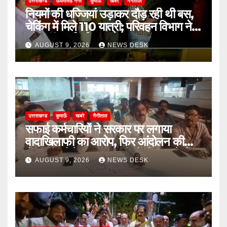
उत्तराखण्ड
ऊधमसिंह नगर
कुमाऊँ
खबरे
नैनीताल
नियमों की धज्जियां उड़ाकर दौड़ रही थी बस,
चेकिंग में मिले 110 यात्री; परिवहन विभाग ने
की कड़ी कार्रवाई
AUGUST 9, 2026
NEWS DESK
उत्तराखण्ड
कुमाऊँ
खबरे
नैनीताल
सफाई कर्मचारियों ने सरकार पर लगाया
वादाखिलाफी का आरोप, फिर आंदोलन की
चेतावनी; बोले- जरूरत पड़ी तो जेल जाने से
AUGUST 9, 2026
NEWS DESK
भी नहीं हटेंगे पीछे