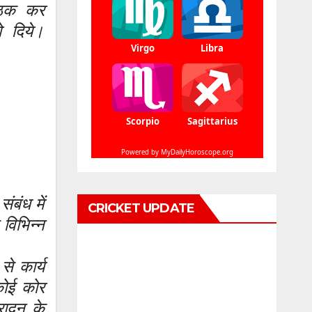
ैठक कर
ो दिये।
बंध में
CRICKET UPDATE
विभिन्न
से कार्य
कोई कोर
ादून के