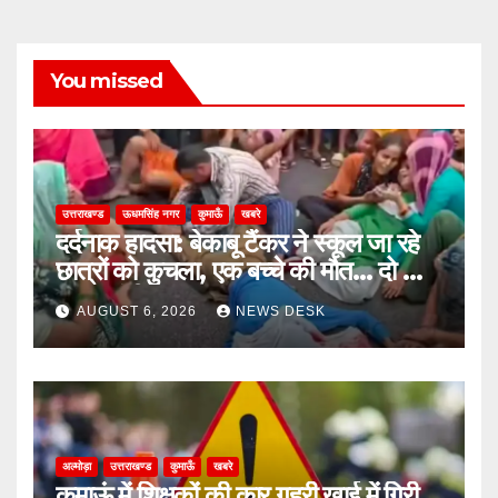
You missed
उत्तराखण्ड
ऊधमसिंह नगर
कुमाऊँ
खबरे
दर्दनाक हादसा: बेकाबू टैंकर ने स्कूल जा रहे
छात्रों को कुचला, एक बच्चे की मौत… दो की
हालत गंभीर
AUGUST 6, 2026
NEWS DESK
अल्मोड़ा
उत्तराखण्ड
कुमाऊँ
खबरे
कुमाऊं में शिक्षकों की कार गहरी खाई में गिरी,