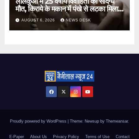
लालकुआं में 25 वर्षीय विवाहिता की संदिग्ध
मौत, किराये के मकान में पंखे से लटका मिला
शव; पुलिस हर पहलू से जांच में जुटी
AUGUST 6, 2026
NEWS DESK
Proudly powered by WordPress
|
Theme: Newsup by
Themeansar
.
E-Paper
About Us
Privacy Policy
Terms of Use
Contact