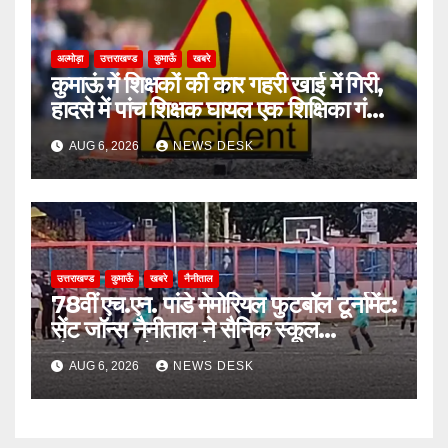
अल्मोड़ा
उत्तराखण्ड
कुमाऊँ
खबरे
कुमाऊं में शिक्षकों की कार गहरी खाई में गिरी,
हादसे में पांच शिक्षक घायल एक शिक्षिका गंभीर
घायल
AUG 6, 2026
NEWS DESK
उत्तराखण्ड
कुमाऊँ
खबरे
नैनीताल
78वीं एच.एन. पांडे मेमोरियल फुटबॉल टूर्नामेंट:
सेंट जॉन्स नैनीताल ने सैनिक स्कूल
घोड़ाखाल को 1-0 से हराया
AUG 6, 2026
NEWS DESK