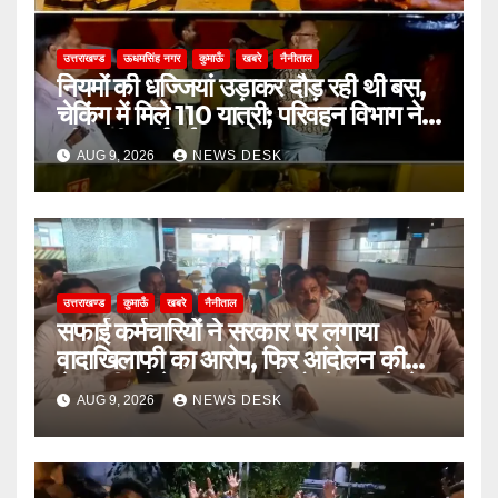
उत्तराखण्ड
ऊधमसिंह नगर
कुमाऊँ
खबरे
नैनीताल
नियमों की धज्जियां उड़ाकर दौड़ रही थी बस,
चेकिंग में मिले 110 यात्री; परिवहन विभाग ने
की कड़ी कार्रवाई
AUG 9, 2026
NEWS DESK
उत्तराखण्ड
कुमाऊँ
खबरे
नैनीताल
सफाई कर्मचारियों ने सरकार पर लगाया
वादाखिलाफी का आरोप, फिर आंदोलन की
चेतावनी; बोले- जरूरत पड़ी तो जेल जाने से
AUG 9, 2026
NEWS DESK
भी नहीं हटेंगे पीछे