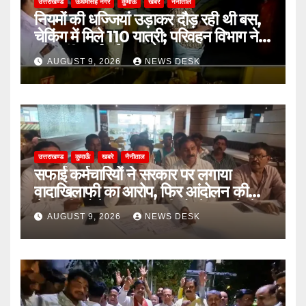
उत्तराखण्ड
ऊधमसिंह नगर
कुमाऊँ
खबरे
नैनीताल
नियमों की धज्जियां उड़ाकर दौड़ रही थी बस,
चेकिंग में मिले 110 यात्री; परिवहन विभाग ने
की कड़ी कार्रवाई
AUGUST 9, 2026
NEWS DESK
उत्तराखण्ड
कुमाऊँ
खबरे
नैनीताल
सफाई कर्मचारियों ने सरकार पर लगाया
वादाखिलाफी का आरोप, फिर आंदोलन की
चेतावनी; बोले- जरूरत पड़ी तो जेल जाने से
AUGUST 9, 2026
NEWS DESK
भी नहीं हटेंगे पीछे