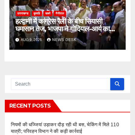
उत्तराखण्ड
कुमाऊँ
खबरे
नैनीताल
हल्द्वानी में कांग्रेस रैली के बीच सियासी
घमासान तेज, भाजपा ने गोदियाल-आर्य का
पुतला फूंका; SSP कार्यालय में अभद्रता के
AUG 9, 2026
NEWS DESK
आरोपों पर कार्रवाई की मांग
RECENT POSTS
नियमों की धज्जियां उड़ाकर दौड़ रही थी बस, चेकिंग में मिले 110
यात्री; परिवहन विभाग ने की कड़ी कार्रवाई