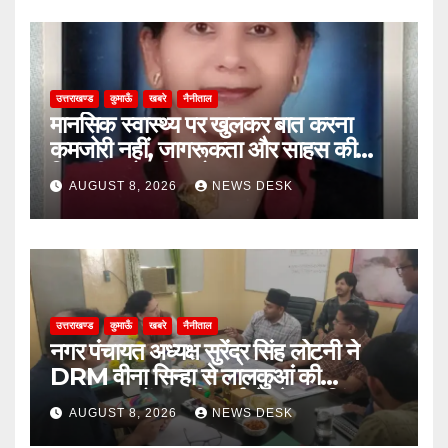
उत्तराखण्ड
कुमाऊँ
खबरे
नैनीताल
मानसिक स्वास्थ्य पर खुलकर बात करना
कमजोरी नहीं, जागरूकता और साहस की
निशानी: प्रो. नीता बोरा
AUGUST 8, 2026
NEWS DESK
उत्तराखण्ड
कुमाऊँ
खबरे
नैनीताल
नगर पंचायत अध्यक्ष सुरेंद्र सिंह लोटनी ने
DRM वीना सिन्हा से लालकुआं की
जनसमस्याओं पर की वार्ता, रेलवे क्रॉसिंग पुल
AUGUST 8, 2026
NEWS DESK
और टेंपो स्टैंड का मुद्दा उठा