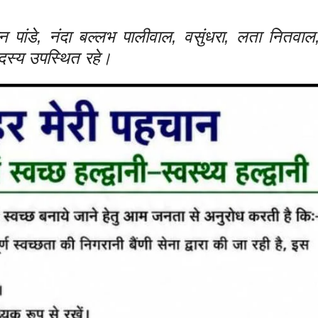
पांडे, नंदा बल्लभ पालीवाल, वसुंधरा, लता नितवा
दस्य उपस्थित रहे।