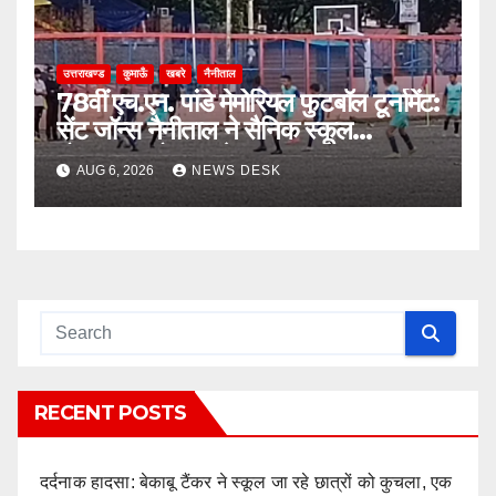
उत्तराखण्ड
कुमाऊँ
खबरे
नैनीताल
78वीं एच.एन. पांडे मेमोरियल फुटबॉल टूर्नामेंट:
सेंट जॉन्स नैनीताल ने सैनिक स्कूल
घोड़ाखाल को 1-0 से हराया
AUG 6, 2026
NEWS DESK
RECENT POSTS
दर्दनाक हादसा: बेकाबू टैंकर ने स्कूल जा रहे छात्रों को कुचला, एक