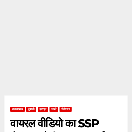
उत्तराखण्ड
कुमाऊँ
क्राइम
खबरे
नैनीताल
वायरल वीडियो का SSP