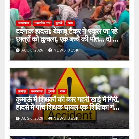
उत्तराखण्ड
ऊधमसिंह नगर
कुमाऊँ
खबरे
दर्दनाक हादसा: बेकाबू टैंकर ने स्कूल जा रहे
छात्रों को कुचला, एक बच्चे की मौत… दो की
हालत गंभीर
AUG 6, 2026
NEWS DESK
अल्मोड़ा
उत्तराखण्ड
कुमाऊँ
खबरे
कुमाऊं में शिक्षकों की कार गहरी खाई में गिरी,
हादसे में पांच शिक्षक घायल एक शिक्षिका गंभीर
घायल
AUG 6, 2026
NEWS DESK