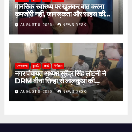
मानसिक स्वास्थ्य पर खुलकर बात करना
कमजोरी नहीं, जागरूकता और साहस की
निशानी: प्रो. नीता बोरा
AUGUST 8, 2026
NEWS DESK
उत्तराखण्ड
कुमाऊँ
खबरे
नैनीताल
नगर पंचायत अध्यक्ष सुरेंद्र सिंह लोटनी ने
DRM वीना सिन्हा से लालकुआं की
जनसमस्याओं पर की वार्ता, रेलवे क्रॉसिंग पुल
AUGUST 8, 2026
NEWS DESK
और टेंपो स्टैंड का मुद्दा उठा