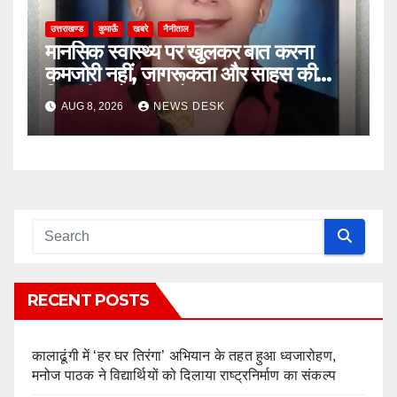
उत्तराखण्ड
कुमाऊँ
खबरे
नैनीताल
मानसिक स्वास्थ्य पर खुलकर बात करना
कमजोरी नहीं, जागरूकता और साहस की
निशानी: प्रो. नीता बोरा
AUG 8, 2026
NEWS DESK
RECENT POSTS
कालाढूंगी में ‘हर घर तिरंगा’ अभियान के तहत हुआ ध्वजारोहण,
मनोज पाठक ने विद्यार्थियों को दिलाया राष्ट्रनिर्माण का संकल्प