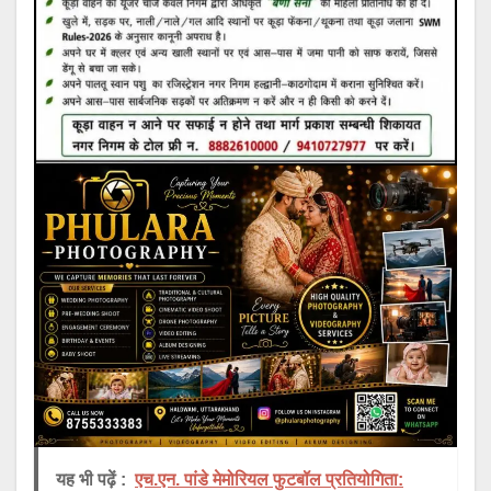
यह भी पढ़ें :
एच.एन. पांडे मेमोरियल फुटबॉल प्रतियोगिता: