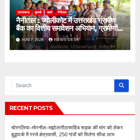
उत्तराखण्ड
कुमाऊँ
खबरे
नैनीताल
नैनीताल : ज्योलीकोट में उत्तराखंड ग्रामीण
बैंक का वित्तीय समावेशन अभियान, ग्रामीणों
को बैंकिंग और साइबर सुरक्षा की दी जानकारी
AUG 7, 2026
NEWS DESK
RECENT POSTS
चोरगलिया–मोरनौल–मझोलारीठासाहिब सड़क की मांग को लेकर
बुद्धपार्क में गरजे क्षेत्रवासी, 250 गांवों को मिलेगा सीधा लाभ