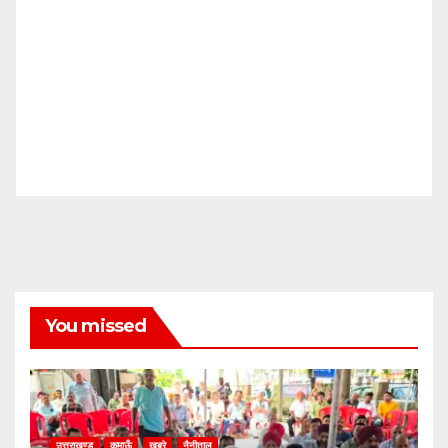
You missed
उत्तराखण्ड
कुमाऊँ
खबरे
नैनीताल