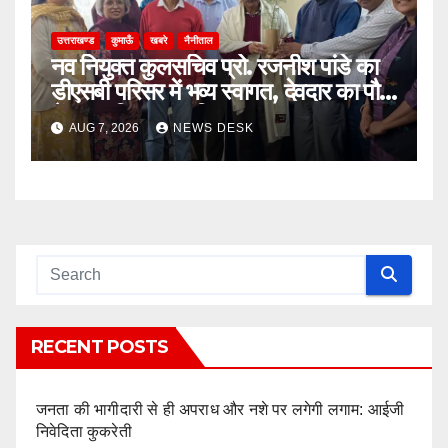
उत्तराखण्ड
कुमाऊँ
खबरे
नैनीताल
नव नियुक्त कुलसचिव प्रो. रजनीश पांडे का
डीएसबी परिसर में भव्य स्वागत, देवदार का पौधा
भेंट कर किया सम्मानित
AUG 7, 2026
NEWS DESK
RECENT POSTS
जनता की भागीदारी से ही अपराध और नशे पर लगेगी लगाम: आईजी
निवेदिता कुकरेती