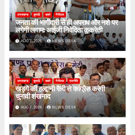
उत्तराखण्ड
कुमाऊँ
खबरे
नैनीताल
जनता की भागीदारी से ही अपराध और नशे पर
लगेगी लगाम: आईजी निवेदिता कुकरेती
AUG 7, 2026
NEWS DESK
उत्तराखण्ड
कुमाऊँ
खबरे
नैनीताल
राजनीति
खड़गे की हल्द्वानी रैली से कांग्रेस करेगी
चुनावी शंखनाद
AUG 7, 2026
NEWS DESK