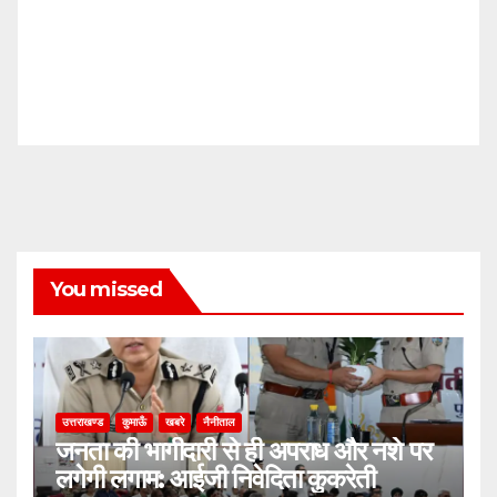
You missed
उत्तराखण्ड
कुमाऊँ
खबरे
नैनीताल
जनता की भागीदारी से ही अपराध और नशे पर
लगेगी लगाम: आईजी निवेदिता कुकरेती