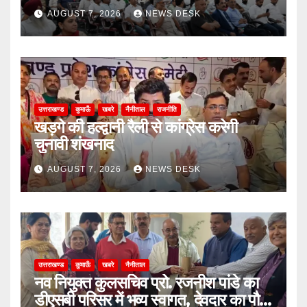
AUGUST 7, 2026
NEWS DESK
उत्तराखण्ड
कुमाऊँ
खबरे
नैनीताल
राजनीति
खड़गे की हल्द्वानी रैली से कांग्रेस करेगी
चुनावी शंखनाद
AUGUST 7, 2026
NEWS DESK
उत्तराखण्ड
कुमाऊँ
खबरे
नैनीताल
नव नियुक्त कुलसचिव प्रो. रजनीश पांडे का
डीएसबी परिसर में भव्य स्वागत, देवदार का पौधा