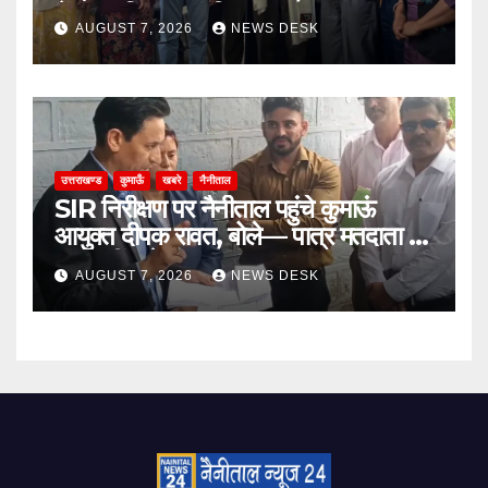
भेंट कर किया सम्मानित
AUGUST 7, 2026
NEWS DESK
उत्तराखण्ड
कुमाऊँ
खबरे
नैनीताल
SIR निरीक्षण पर नैनीताल पहुंचे कुमाऊं
आयुक्त दीपक रावत, बोले— पात्र मतदाता का
नाम नहीं कटेगा, समय पर कराएं सत्यापन
AUGUST 7, 2026
NEWS DESK