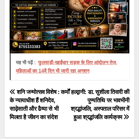
यह भी पढ़ें :
फुलवाड़ी-खाईंधार सड़क के लिए आंदोलन तेज,
महिलाओं का 14वें दिन भी जारी रहा अनशन
Post
शनि जन्मोत्सव विशेष : कर्मों
हल्द्वानी: डा. सुशीला तिवारी की
के न्यायाधीश हैं शनिदेव,
पुण्यतिथि पर भावभीनी
navigation
साढ़ेसाती और ढैय्या से भी
श्रद्धांजलि, अस्पताल परिसर में
मिलता है जीवन का संदेश
हुआ श्रद्धांजलि कार्यक्रम