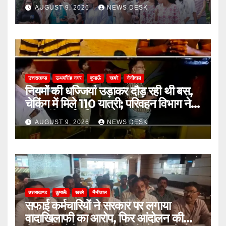
AUGUST 9, 2026
NEWS DESK
उत्तराखण्ड
ऊधमसिंह नगर
कुमाऊँ
खबरे
नैनीताल
नियमों की धज्जियां उड़ाकर दौड़ रही थी बस,
चेकिंग में मिले 110 यात्री; परिवहन विभाग ने
की कड़ी कार्रवाई
AUGUST 9, 2026
NEWS DESK
उत्तराखण्ड
कुमाऊँ
खबरे
नैनीताल
सफाई कर्मचारियों ने सरकार पर लगाया
वादाखिलाफी का आरोप, फिर आंदोलन की