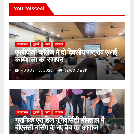
You missed
उत्तराखण्ड
कुमाऊँ
खबरे
नैनीताल
एमबीपीजी कॉलेज में दो दिवसीय राष्ट्रीय एआई
कार्यशाला का समापन
AUGUST 9, 2026
NEWS DESK
उत्तराखण्ड
कुमाऊँ
खबरे
नैनीताल
ग्राफिक एरा हिल यूनिवर्सिटी भीमताल में
बीएससी नर्सिंग के नए बैच का आगाज