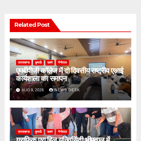
Related Post
उत्तराखण्ड
कुमाऊँ
खबरे
नैनीताल
एमबीपीजी कॉलेज में दो दिवसीय राष्ट्रीय एआई
कार्यशाला का समापन
AUG 9, 2026
NEWS DESK
उत्तराखण्ड
कुमाऊँ
खबरे
नैनीताल
ग्राफिक एरा हिल यूनिवर्सिटी भीमताल में