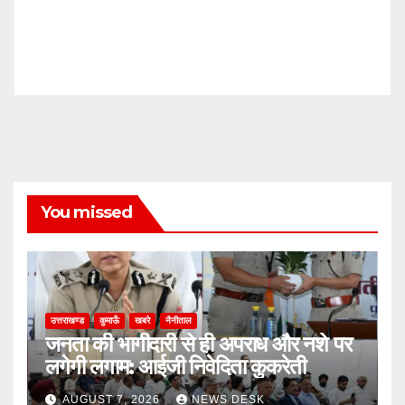
You missed
उत्तराखण्ड
कुमाऊँ
खबरे
नैनीताल
जनता की भागीदारी से ही अपराध और नशे पर
लगेगी लगाम: आईजी निवेदिता कुकरेती
AUGUST 7, 2026
NEWS DESK