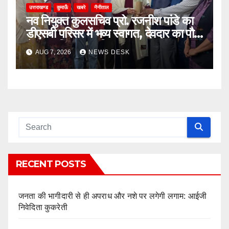
उत्तराखण्ड
कुमाऊँ
खबरे
नैनीताल
नव नियुक्त कुलसचिव प्रो. रजनीश पांडे का
डीएसबी परिसर में भव्य स्वागत, देवदार का पौधा
भेंट कर किया सम्मानित
AUG 7, 2026
NEWS DESK
RECENT POSTS
जनता की भागीदारी से ही अपराध और नशे पर लगेगी लगाम: आईजी
निवेदिता कुकरेती