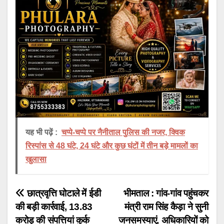
यह भी पढ़ें :
चप्पे-चप्पे पर नैनीताल पुलिस की नजर, क्विक
रिस्पांस से 48 घंटे, 24 घंटे और कुछ घंटों में तीन बड़े मामलों का
खुलासा
Post
छात्रवृत्ति घोटाले में ईडी
भीमताल : गांव-गांव पहुंचकर
की बड़ी कार्रवाई, 13.83
मंत्री राम सिंह कैड़ा ने सुनी
navigation
करोड़ की संपत्तियां कुर्क
जनसमस्याएं, अधिकारियों को