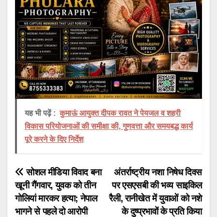
यह भी पढ़ें :
कुमाऊं आयुक्त दीपक रावत ने पेयजल व शहरी
विकास परियोजनाओं की समीक्षा की, गुणवत्ता और समयबद्ध कार्य
पूरे करने के दिए निर्देश
Post
सोशल मीडिया विवाद बना
अंतर्राष्ट्रीय नशा निषेध दिवस
खूनी गैंगवार, युवक को तीन
पर एसएसबी की भव्य साइकिल
navigation
गोलियां मारकर हत्या; नेपाल
रैली, रानीखेत में युवाओं को नशे
भागने से पहले दो आरोपी
के दुष्प्रभावों के प्रति किया