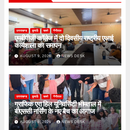
उत्तराखण्ड
कुमाऊँ
खबरे
नैनीताल
एमबीपीजी कॉलेज में दो दिवसीय राष्ट्रीय एआई
कार्यशाला का समापन
AUGUST 9, 2026
NEWS DESK
उत्तराखण्ड
कुमाऊँ
खबरे
नैनीताल
ग्राफिक एरा हिल यूनिवर्सिटी भीमताल में
बीएससी नर्सिंग के नए बैच का आगाज
AUGUST 9, 2026
NEWS DESK