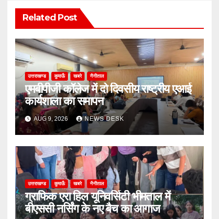
Related Post
उत्तराखण्ड
कुमाऊँ
खबरे
नैनीताल
एमबीपीजी कॉलेज में दो दिवसीय राष्ट्रीय एआई
कार्यशाला का समापन
AUG 9, 2026
NEWS DESK
उत्तराखण्ड
कुमाऊँ
खबरे
नैनीताल
ग्राफिक एरा हिल यूनिवर्सिटी भीमताल में
बीएससी नर्सिंग के नए बैच का आगाज