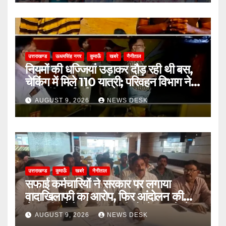
उत्तराखण्ड
ऊधमसिंह नगर
कुमाऊँ
खबरे
नैनीताल
नियमों की धज्जियां उड़ाकर दौड़ रही थी बस,
चेकिंग में मिले 110 यात्री; परिवहन विभाग ने
की कड़ी कार्रवाई
AUGUST 9, 2026
NEWS DESK
उत्तराखण्ड
कुमाऊँ
खबरे
नैनीताल
सफाई कर्मचारियों ने सरकार पर लगाया
वादाखिलाफी का आरोप, फिर आंदोलन की
चेतावनी; बोले- जरूरत पड़ी तो जेल जाने से
AUGUST 9, 2026
NEWS DESK
भी नहीं हटेंगे पीछे