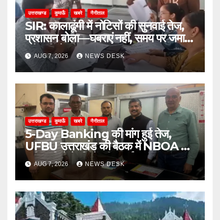
उत्तराखण्ड
कुमाऊँ
खबरे
नैनीताल
SIR: कालाढूंगी में नोटिसों की सुनवाई तेज,
प्रशासन बोला—घबराएं नहीं, समय पर जमा
करें अभिलेख
AUG 7, 2026
NEWS DESK
उत्तराखण्ड
कुमाऊँ
खबरे
नैनीताल
5-Day Banking की मांग हुई तेज,
UFBU उत्तराखंड की बैठक में NBOA ने
अधिकारियों के हितों की उठाई मजबूत आवाज
AUG 7, 2026
NEWS DESK