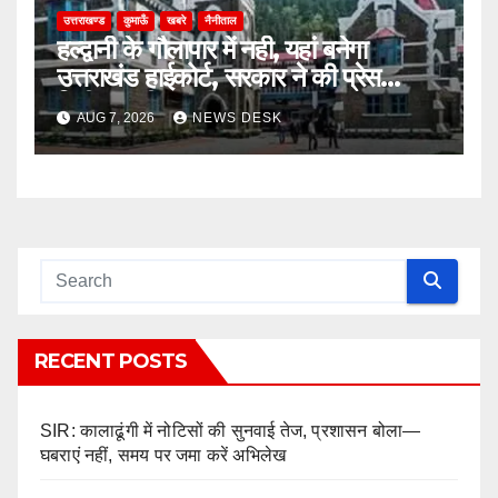
उत्तराखण्ड
कुमाऊँ
खबरे
नैनीताल
हल्द्वानी के गौलापार में नही, यहां बनेगा
उत्तराखंड हाईकोर्ट, सरकार ने की प्रेस
रिलीज़ जारी
AUG 7, 2026
NEWS DESK
RECENT POSTS
SIR: कालाढूंगी में नोटिसों की सुनवाई तेज, प्रशासन बोला—
घबराएं नहीं, समय पर जमा करें अभिलेख