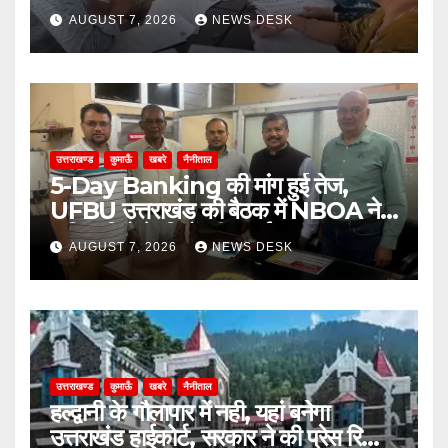
करें अभिलेख
AUGUST 7, 2026
NEWS DESK
उत्तराखण्ड
कुमाऊँ
खबरे
नैनीताल
5-Day Banking की मांग हुई तेज,
UFBU उत्तराखंड की बैठक में NBOA ने
अधिकारियों के हितों की उठाई मजबूत आवाज
AUGUST 7, 2026
NEWS DESK
उत्तराखण्ड
कुमाऊँ
खबरे
नैनीताल
हल्द्वानी के गौलापार में नही, यहां बनेगा
उत्तराखंड हाईकोर्ट, सरकार ने की प्रेस रिलीज़