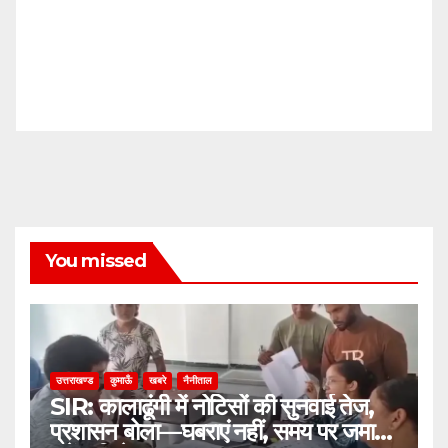
You missed
उत्तराखण्ड
कुमाऊँ
खबरे
नैनीताल
SIR: कालाढूंगी में नोटिसों की सुनवाई तेज,
प्रशासन बोला—घबराएं नहीं, समय पर जमा