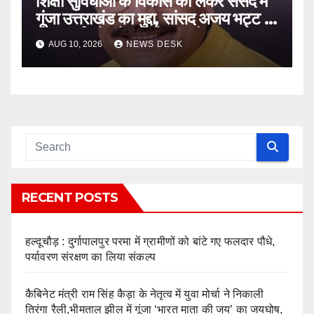
शिक्षा सुविधाओं के विकास को लेकर संसद में
गूंजा उत्तराखंड का मुद्दा, सांसद अजय भट्ट ने
मांगा खर्च और योजनाओं का ब्यौरा
AUG 10, 2026
NEWS DESK
RECENT POSTS
हल्दूचौड़ : दुर्गापालपुर परमा में ग्रामीणों को बांटे गए फलदार पौधे,
पर्यावरण संरक्षण का लिया संकल्प
कैबिनेट मंत्री राम सिंह कैड़ा के नेतृत्व में युवा मोर्चा ने निकाली
तिरंगा रैली,भीमताल झील में गूंजा ‘भारत माता की जय’ का जयघोष,