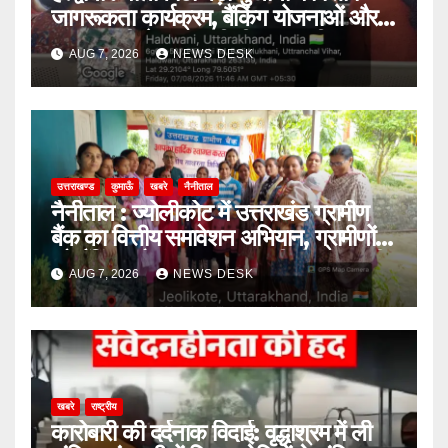
जागरूकता कार्यक्रम, बैंकिंग योजनाओं और
साइबर ठगी से बचाव की दी जानकारी
AUG 7, 2026
NEWS DESK
उत्तराखण्ड
कुमाऊँ
खबरे
नैनीताल
नैनीताल : ज्योलीकोट में उत्तराखंड ग्रामीण
बैंक का वित्तीय समावेशन अभियान, ग्रामीणों
को बैंकिंग और साइबर सुरक्षा की दी जानकारी
AUG 7, 2026
NEWS DESK
खबरे
राष्ट्रीय
कारोबारी की दर्दनाक विदाई: वृद्धाश्रम में ली