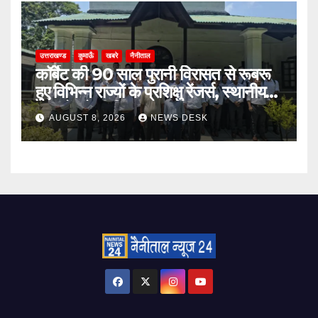
उत्तराखण्ड
कुमाऊँ
खबरे
नैनीताल
कॉर्बेट की 90 साल पुरानी विरासत से रूबरू
हुए विभिन्न राज्यों के प्रशिक्षु रेंजर्स, स्थानीय
उत्पादों को भी दिया बढ़ावा
AUGUST 8, 2026
NEWS DESK