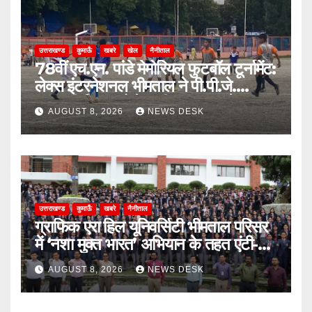
उत्तराखण्ड
कुमाऊँ
खबरे
खेल
नैनीताल
78वीं एच.एन. पांडे मेमोरियल फुटबॉल टूर्नामेंट:
लेक्स इंटरनेशनल भीमताल ने पी.पी.जे.
सरस्वती विहार को पेनल्टी शूटआउट में हराकर
AUGUST 8, 2026
NEWS DESK
सेमीफाइनल में बनाई जगह
उत्तराखण्ड
कुमाऊँ
खबरे
नैनीताल
ग्राफिक एरा हिल यूनिवर्सिटी भीमताल परिसर
में ‘नशा मुक्त भारत’ अभियान के तहत एंटी-
ड्रग शपथ
AUGUST 8, 2026
NEWS DESK