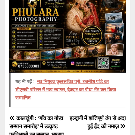
यह भी पढ़ें :
नव नियुक्त कुलसचिव प्रो. रजनीश पांडे का
डीएसबी परिसर में भव्य स्वागत, देवदार का पौधा भेंट कर किया
सम्मानित
Post
कालाढूंगी : ‘गाँव का गौरव
हल्द्वानी में शांतिपूर्ण ढंग से अदा
सम्मान समारोह’ में उत्कृष्ट
हुई ईद की नमाज़
navigation
प्रतिभाओं का सम्मान, भाजपा