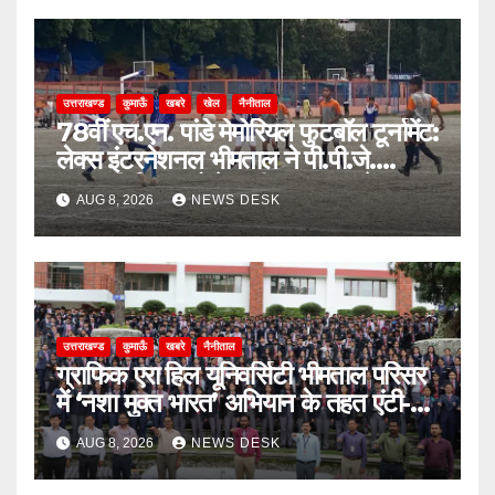
उत्तराखण्ड
कुमाऊँ
खबरे
खेल
नैनीताल
78वीं एच.एन. पांडे मेमोरियल फुटबॉल टूर्नामेंट:
लेक्स इंटरनेशनल भीमताल ने पी.पी.जे.
सरस्वती विहार को पेनल्टी शूटआउट में हराकर
AUG 8, 2026
NEWS DESK
सेमीफाइनल में बनाई जगह
उत्तराखण्ड
कुमाऊँ
खबरे
नैनीताल
ग्राफिक एरा हिल यूनिवर्सिटी भीमताल परिसर
में ‘नशा मुक्त भारत’ अभियान के तहत एंटी-
ड्रग शपथ
AUG 8, 2026
NEWS DESK