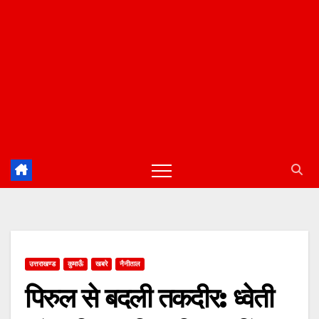
उत्तराखण्ड
कुमाऊँ
खबरे
नैनीताल
पिरुल से बदली तकदीर: ध्वेती