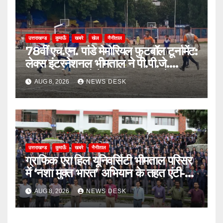
उत्तराखण्ड
कुमाऊँ
खबरे
खेल
नैनीताल
78वीं एच.एन. पांडे मेमोरियल फुटबॉल टूर्नामेंट:
लेक्स इंटरनेशनल भीमताल ने पी.पी.जे.
सरस्वती विहार को पेनल्टी शूटआउट में हराकर
AUG 8, 2026
NEWS DESK
सेमीफाइनल में बनाई जगह
उत्तराखण्ड
कुमाऊँ
खबरे
नैनीताल
ग्राफिक एरा हिल यूनिवर्सिटी भीमताल परिसर
में ‘नशा मुक्त भारत’ अभियान के तहत एंटी-
ड्रग शपथ
AUG 8, 2026
NEWS DESK