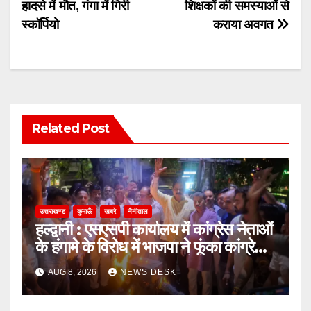
हादसे में मौत, गंगा में गिरी
शिक्षकों की समस्याओं से
स्कॉर्पियो
कराया अवगत
Related Post
उत्तराखण्ड
कुमाऊँ
खबरे
नैनीताल
हल्द्वानी : एसएसपी कार्यालय में कांग्रेस नेताओं
के हंगामे के विरोध में भाजपा ने फूंका कांग्रेस
का पुतला, जिलाध्यक्ष बोले- लोकतांत्रिक
AUG 8, 2026
NEWS DESK
मर्यादाओं का हुआ उल्लंघन