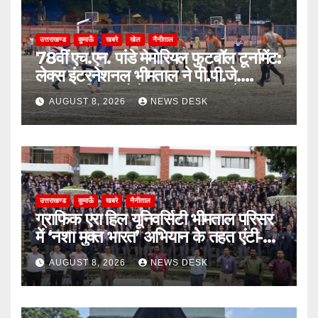
उत्तराखण्ड
कुमाऊँ
खबरे
खेल
नैनीताल
78वीं एच.एन. पांडे मेमोरियल फुटबॉल टूर्नामेंट:
लेक्स इंटरनेशनल भीमताल ने पी.पी.जे.
सरस्वती विहार को पेनल्टी शूटआउट में हराकर
AUGUST 8, 2026
NEWS DESK
सेमीफाइनल में बनाई जगह
उत्तराखण्ड
कुमाऊँ
खबरे
नैनीताल
ग्राफिक एरा हिल यूनिवर्सिटी भीमताल परिसर
में ‘नशा मुक्त भारत’ अभियान के तहत एंटी-
ड्रग शपथ
AUGUST 8, 2026
NEWS DESK