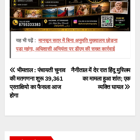
यह भी पढ़ें :
मानसून सत्र में बिना अनुमति मुख्यालय छोड़ना
पड़ा महंगा, अधिशासी अभियंता पर डीएम की सख्त कार्रवाई
Post
भीमताल : पंचायती चुनाव
नैनीताल में देर रात हिंदू मुस्लिम
की मतगणना शुरू 39,361
का मामला हुआ शांत; एक
navigation
प्रताक्षियो का फैसला आज
व्यक्ति घायल
होगा