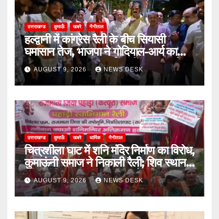
उत्तराखण्ड
कुमाऊँ
खबरे
नैनीताल
हल्द्वानी में कांग्रेस रैली के बीच सियासी
घमासान तेज, भाजपा ने गोदियाल-आर्य का
पुतला फूंका; SSP कार्यालय में अभद्रता के
AUGUST 9, 2026
NEWS DESK
आरोपों पर कार्रवाई की मांग
उत्तराखण्ड
कुमाऊँ
खबरे
धार्मिक
नैनीताल
चित्रशीला घाट में शनि मंदिर निर्माण का विरोध,
कुमाऊंनी समाज ने निकाली रैली; शिव स्थान
की पुरानी पहचान बरकरार रखने की मांग
AUGUST 9, 2026
NEWS DESK