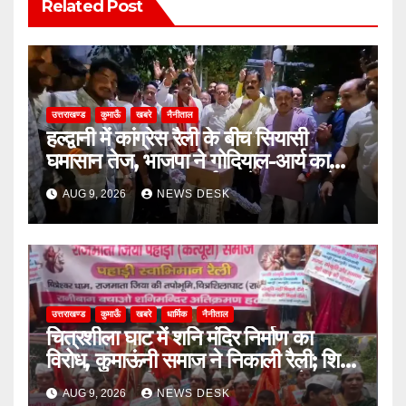
Related Post
उत्तराखण्ड
कुमाऊँ
खबरे
नैनीताल
हल्द्वानी में कांग्रेस रैली के बीच सियासी
घमासान तेज, भाजपा ने गोदियाल-आर्य का
पुतला फूंका; SSP कार्यालय में अभद्रता के
AUG 9, 2026
NEWS DESK
आरोपों पर कार्रवाई की मांग
उत्तराखण्ड
कुमाऊँ
खबरे
धार्मिक
नैनीताल
चित्रशीला घाट में शनि मंदिर निर्माण का
विरोध, कुमाऊंनी समाज ने निकाली रैली; शिव
स्थान की पुरानी पहचान बरकरार रखने की
AUG 9, 2026
NEWS DESK
मांग