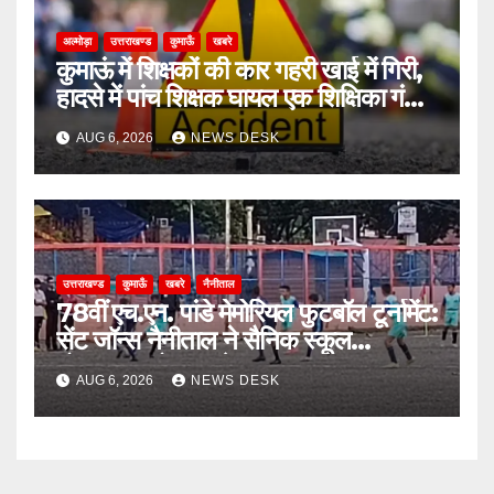
अल्मोड़ा
उत्तराखण्ड
कुमाऊँ
खबरे
कुमाऊं में शिक्षकों की कार गहरी खाई में गिरी,
हादसे में पांच शिक्षक घायल एक शिक्षिका गंभीर
घायल
AUG 6, 2026
NEWS DESK
उत्तराखण्ड
कुमाऊँ
खबरे
नैनीताल
78वीं एच.एन. पांडे मेमोरियल फुटबॉल टूर्नामेंट:
सेंट जॉन्स नैनीताल ने सैनिक स्कूल
घोड़ाखाल को 1-0 से हराया
AUG 6, 2026
NEWS DESK