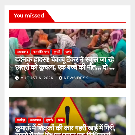
You missed
उत्तराखण्ड
ऊधमसिंह नगर
कुमाऊँ
खबरे
दर्दनाक हादसा: बेकाबू टैंकर ने स्कूल जा रहे
छात्रों को कुचला, एक बच्चे की मौत… दो की
हालत गंभीर
AUGUST 6, 2026
NEWS DESK
अल्मोड़ा
उत्तराखण्ड
कुमाऊँ
खबरे
कुमाऊं में शिक्षकों की कार गहरी खाई में गिरी,