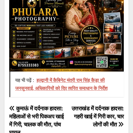
यह भी पढ़ें :
हल्द्वानी में कैबिनेट मंत्री राम सिंह कैड़ा की
जनसुनवाई, अधिकारियों को दिए त्वरित समाधान के निर्देश
Post
कुमाऊं में दर्दनाक हादसा:
उत्तराखंड में दर्दनाक हादसा:
महिलाओं से भरी पिकअप खाई
गहरी खाई में गिरी कार, चार
navigation
में गिरी, चालक की मौत, पांच
लोगों की मौत
घायल