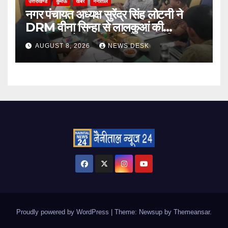
उत्तराखण्ड
कुमाऊँ
खबरे
नैनीताल
नगर पंचायत अध्यक्ष सुरेंद्र सिंह लोटनी ने
DRM वीना सिन्हा से लालकुआं की
जनसमस्याओं पर की वार्ता, रेलवे क्रॉसिंग पुल
AUGUST 8, 2026
NEWS DESK
और टेंपो स्टैंड का मुद्दा उठा
Proudly powered by WordPress
|
Theme: Newsup by
Themeansar
.