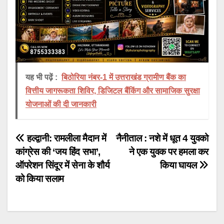
यह भी पढ़ें :
बिठोरिया नंबर-1 में उत्तराखंड ग्रामीण बैंक का
वित्तीय जागरूकता शिविर, डिजिटल बैंकिंग और सामाजिक सुरक्षा
योजनाओं की दी जानकारी
Post
हल्द्वानी: रामलीला मैदान में
नैनीताल : नशे में धूत 4 युवको
कांग्रेस की ‘जय हिंद सभा’,
ने एक युवक पर हमला कर
navigation
ऑपरेशन सिंदूर में सेना के शौर्य
किया घायल
को किया सलाम