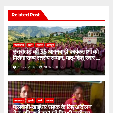
Related Post
उत्तराखण्ड
खबरे
गढ़वाल
देहरादून
उत्तराखंड की 35 आंगनबाड़ी कार्यकर्ताओं को
मिलेगा राज्य स्तरीय सम्मान, मातृ-शिशु स्वास्थ्य
और पोषण में उत्कृष्ट सेवाओं का मिला पुरस्कार
AUG 7, 2026
NEWS DESK
उत्तराखण्ड
कुमाऊँ
खबरे
बागेश्वर
फुलवाड़ी-खाईंधार सड़क के लिए आंदोलन