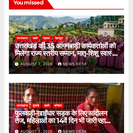
You missed
उत्तराखण्ड
खबरे
गढ़वाल
देहरादून
उत्तराखंड की 35 आंगनबाड़ी कार्यकर्ताओं को
मिलेगा राज्य स्तरीय सम्मान, मातृ-शिशु स्वास्थ्य
और पोषण में उत्कृष्ट सेवाओं का मिला पुरस्कार
AUGUST 7, 2026
NEWS DESK
उत्तराखण्ड
कुमाऊँ
खबरे
बागेश्वर
फुलवाड़ी-खाईंधार सड़क के लिए आंदोलन
तेज, महिलाओं का 14वें दिन भी जारी रहा
अनशन
AUGUST 7, 2026
NEWS DESK