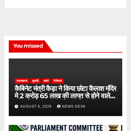
You missed
उत्तराखण्ड
कुमाऊँ
खबरे
नैनीताल
कैबिनेट मंत्री कैड़ा ने किया छोटा कैलाश मंदिर
मे 2 करोड़ 65 लाख की लागत से होने वाले
सौन्दर्यकरण, पुनर निर्माण कार्य का शुभारम्भ
AUGUST 8, 2026
NEWS DESK