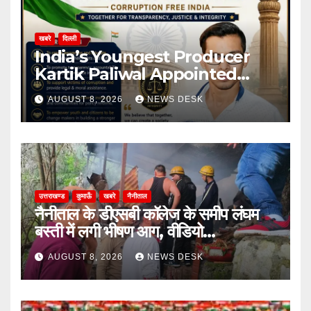
खबरे
दिल्ली
India’s Youngest Producer
Kartik Paliwal Appointed
National Vice President of All
AUGUST 8, 2026
NEWS DESK
India Anti Corruption
Parliament Committee
उत्तराखण्ड
कुमाऊँ
खबरे
नैनीताल
नैनीताल के डीएसबी कॉलेज के समीप लंघम
बस्ती में लगी भीषण आग, वीडियो…
AUGUST 8, 2026
NEWS DESK