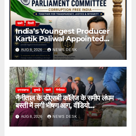
खबरे
दिल्ली
India’s Youngest Producer
Kartik Paliwal Appointed
National Vice President of All
AUG 8, 2026
NEWS DESK
India Anti Corruption
Parliament Committee
उत्तराखण्ड
कुमाऊँ
खबरे
नैनीताल
नैनीताल के डीएसबी कॉलेज के समीप लंघम
बस्ती में लगी भीषण आग, वीडियो…
AUG 8, 2026
NEWS DESK