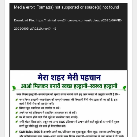
Video
Media error: Format(s) not supported or source(s) not found
Player
Download File: https://nainitalnews24.com/wp-content/uploads/2025/06/VID-
20250605-WA0210.mp4?_=5