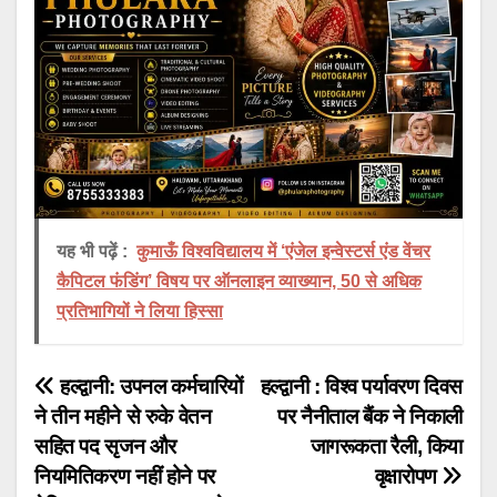
यह भी पढ़ें :
कुमाऊँ विश्वविद्यालय में ‘एंजेल इन्वेस्टर्स एंड वेंचर
कैपिटल फंडिंग’ विषय पर ऑनलाइन व्याख्यान, 50 से अधिक
प्रतिभागियों ने लिया हिस्सा
Post
हल्द्वानी: उपनल कर्मचारियों
हल्द्वानी : विश्व पर्यावरण दिवस
ने तीन महीने से रुके वेतन
पर नैनीताल बैंक ने निकाली
navigation
सहित पद सृजन और
जागरूकता रैली, किया
नियमितिकरण नहीं होने पर
वृक्षारोपण