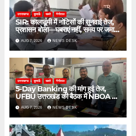
उत्तराखण्ड
कुमाऊँ
खबरे
नैनीताल
SIR: कालाढूंगी में नोटिसों की सुनवाई तेज,
प्रशासन बोला—घबराएं नहीं, समय पर जमा
करें अभिलेख
AUG 7, 2026
NEWS DESK
उत्तराखण्ड
कुमाऊँ
खबरे
नैनीताल
5-Day Banking की मांग हुई तेज,
UFBU उत्तराखंड की बैठक में NBOA ने
अधिकारियों के हितों की उठाई मजबूत आवाज
AUG 7, 2026
NEWS DESK