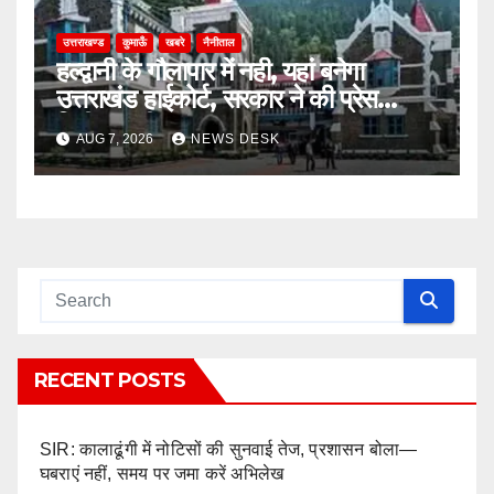
उत्तराखण्ड
कुमाऊँ
खबरे
नैनीताल
हल्द्वानी के गौलापार में नही, यहां बनेगा
उत्तराखंड हाईकोर्ट, सरकार ने की प्रेस
रिलीज़ जारी
AUG 7, 2026
NEWS DESK
RECENT POSTS
SIR: कालाढूंगी में नोटिसों की सुनवाई तेज, प्रशासन बोला—
घबराएं नहीं, समय पर जमा करें अभिलेख