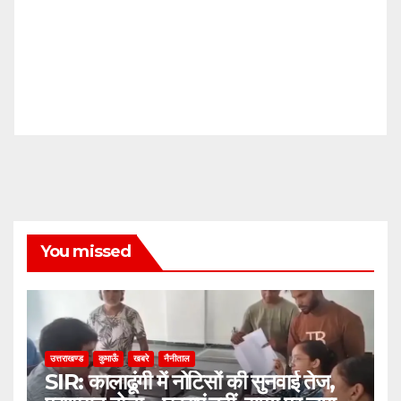
You missed
उत्तराखण्ड
कुमाऊँ
खबरे
नैनीताल
SIR: कालाढूंगी में नोटिसों की सुनवाई तेज,