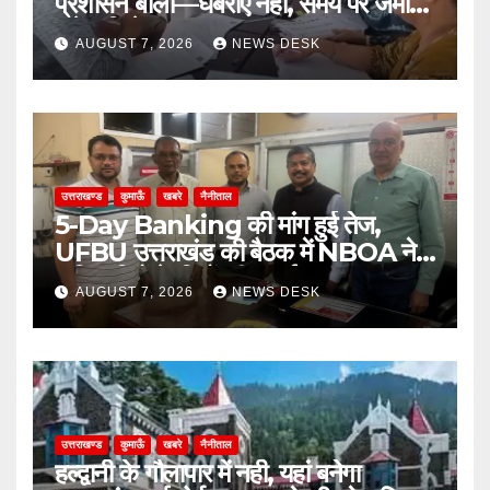
प्रशासन बोला—घबराएं नहीं, समय पर जमा
करें अभिलेख
AUGUST 7, 2026
NEWS DESK
उत्तराखण्ड
कुमाऊँ
खबरे
नैनीताल
5-Day Banking की मांग हुई तेज,
UFBU उत्तराखंड की बैठक में NBOA ने
अधिकारियों के हितों की उठाई मजबूत आवाज
AUGUST 7, 2026
NEWS DESK
उत्तराखण्ड
कुमाऊँ
खबरे
नैनीताल
हल्द्वानी के गौलापार में नही, यहां बनेगा