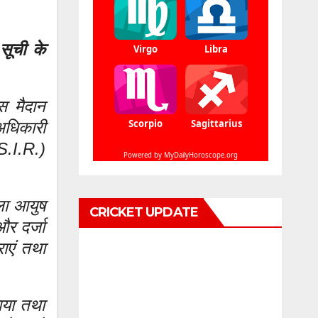
 सूची के
स मैदान
 अधिकारी
(S.I.R.)
ला आयुष
CRICKET UPDATE
और दर्जा
राएं तथा
राया तथा