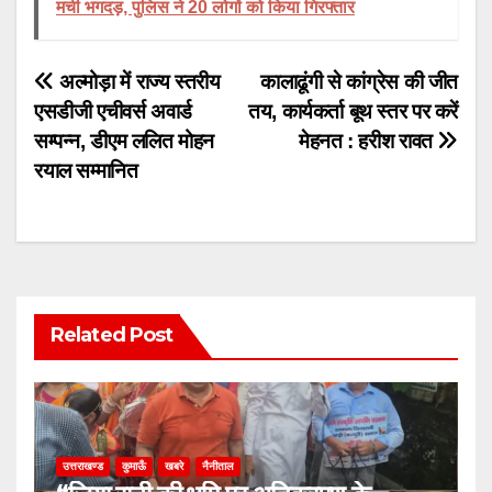
मची भगदड़, पुलिस ने 20 लोगों को किया गिरफ्तार
Post
अल्मोड़ा में राज्य स्तरीय
कालाढूंगी से कांग्रेस की जीत
एसडीजी एचीवर्स अवार्ड
तय, कार्यकर्ता बूथ स्तर पर करें
navigation
सम्पन्न, डीएम ललित मोहन
मेहनत : हरीश रावत
रयाल सम्मानित
Related Post
उत्तराखण्ड
कुमाऊँ
खबरे
नैनीताल