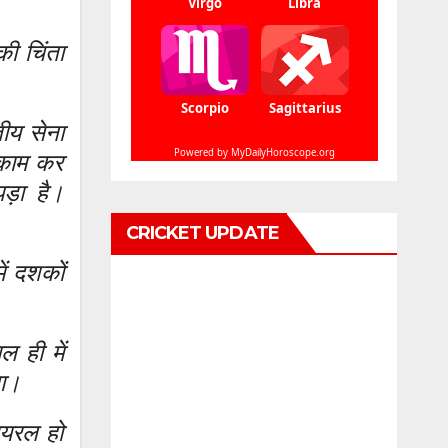
ी चिंता
तीय सेना
ाकाम कर
ड़ा है।
CRICKET UPDATE
ें दशकों
ल ही में
था।
ायरल हो