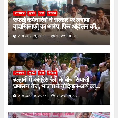
उत्तराखण्ड
कुमाऊँ
खबरे
नैनीताल
सफाई कर्मचारियों ने सरकार पर लगाया
वादाखिलाफी का आरोप, फिर आंदोलन की
चेतावनी; बोले- जरूरत पड़ी तो जेल जाने से
AUGUST 9, 2026
NEWS DESK
भी नहीं हटेंगे पीछे
उत्तराखण्ड
कुमाऊँ
खबरे
नैनीताल
हल्द्वानी में कांग्रेस रैली के बीच सियासी
घमासान तेज, भाजपा ने गोदियाल-आर्य का
पुतला फूंका; SSP कार्यालय में अभद्रता के
AUGUST 9, 2026
NEWS DESK
आरोपों पर कार्रवाई की मांग