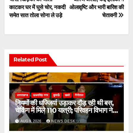
navigation
काटकर घर में घुसे चोर, नकदी
ओलावृष्टि और भारी बारिश की
समेत सात तोला सोना ले उड़े
चेतावनी
Related Post
उत्तराखण्ड
ऊधमसिंह नगर
कुमाऊँ
खबरे
नैनीताल
नियमों की धज्जियां उड़ाकर दौड़ रही थी बस,
चेकिंग में मिले 110 यात्री; परिवहन विभाग ने
की कड़ी कार्रवाई
AUG 9, 2026
NEWS DESK