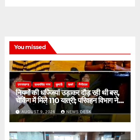
You missed
उत्तराखण्ड
ऊधमसिंह नगर
कुमाऊँ
खबरे
नैनीताल
नियमों की धज्जियां उड़ाकर दौड़ रही थी बस,
चेकिंग में मिले 110 यात्री; परिवहन विभाग ने
की कड़ी कार्रवाई
AUGUST 9, 2026
NEWS DESK