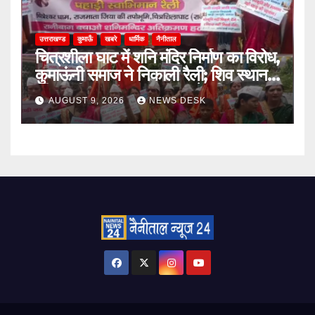
उत्तराखण्ड
कुमाऊँ
खबरे
धार्मिक
नैनीताल
चित्रशीला घाट में शनि मंदिर निर्माण का विरोध,
कुमाऊंनी समाज ने निकाली रैली; शिव स्थान
की पुरानी पहचान बरकरार रखने की मांग
AUGUST 9, 2026
NEWS DESK