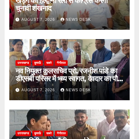
खड़गे की हल्द्वानी रैली से कांग्रेस करेगी
चुनावी शंखनाद
AUGUST 7, 2026
NEWS DESK
उत्तराखण्ड
कुमाऊँ
खबरे
नैनीताल
नव नियुक्त कुलसचिव प्रो. रजनीश पांडे का
डीएसबी परिसर में भव्य स्वागत, देवदार का पौधा
भेंट कर किया सम्मानित
AUGUST 7, 2026
NEWS DESK
उत्तराखण्ड
कुमाऊँ
खबरे
नैनीताल