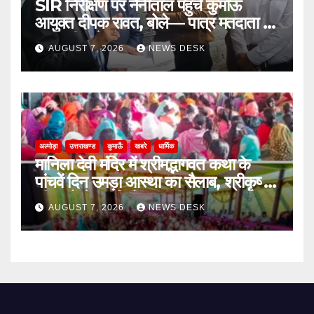
SIR निरीक्षण पर नैनीताल पहुंचे कुमाऊं
आयुक्त दीपक रावत, बोले— पात्र मतदाता का
नाम नहीं कटेगा, समय पर कराएं सत्यापन
AUGUST 7, 2026
NEWS DESK
अल्मोड़ा
उत्तराखण्ड
कुमाऊँ
खबरे
धार्मिक
मानिला देवी मंदिर में श्रीमद्भागवत कथा के
पांचवें दिन उमड़ा आस्था का सैलाब, श्रीकृष्ण
लीलाओं से भावविभोर हुए श्रद्धालु
AUGUST 7, 2026
NEWS DESK