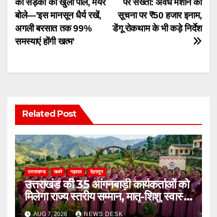
की सड़कों की खुली पोल, मेयर
पर सख्ती: अवैध मशीन की
navigation
बोले—’इस मानसून धैर्य रखें,
सूचना पर ₹50 हजार इनाम,
अगली बरसात तक 99%
डेंगू रोकथाम के भी कड़े निर्देश
समस्याएं होंगी खत्म’
Related Post
उत्तराखण्ड
खबरे
गढ़वाल
देहरादून
उत्तराखंड की 35 आंगनबाड़ी कार्यकर्ताओं को
मिलेगा राज्य स्तरीय सम्मान, मातृ-शिशु स्वास्थ्य
और पोषण में उत्कृष्ट सेवाओं का मिला पुरस्कार
AUG 7, 2026
NEWS DESK