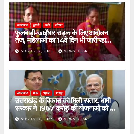
उत्तराखण्ड
कुमाऊँ
खबरे
बागेश्वर
फुलवाड़ी-खाईंधार सड़क के लिए आंदोलन
तेज, महिलाओं का 14वें दिन भी जारी रहा
अनशन
AUGUST 7, 2026
NEWS DESK
उत्तराखण्ड
खबरे
गढ़वाल
देहरादून
उत्तराखंड के विकास को मिली रफ्तार: धामी
सरकार ने 1967 करोड़ की योजनाओं को दी
मंजूरी, जीआईएस ड्रेनेज सिस्टम से जलभराव
AUGUST 7, 2026
NEWS DESK
और बाढ़ पर लगेगी लगाम