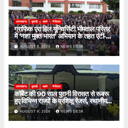
उत्तराखण्ड
कुमाऊँ
खबरे
नैनीताल
ग्राफिक एरा हिल यूनिवर्सिटी भीमताल परिसर
में ‘नशा मुक्त भारत’ अभियान के तहत एंटी-
ड्रग शपथ
AUGUST 8, 2026
NEWS DESK
उत्तराखण्ड
कुमाऊँ
खबरे
नैनीताल
कॉर्बेट की 90 साल पुरानी विरासत से रूबरू
हुए विभिन्न राज्यों के प्रशिक्षु रेंजर्स, स्थानीय
उत्पादों को भी दिया बढ़ावा
AUGUST 8, 2026
NEWS DESK