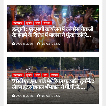
उत्तराखण्ड
कुमाऊँ
खबरे
नैनीताल
हल्द्वानी : एसएसपी कार्यालय में कांग्रेस नेताओं
के हंगामे के विरोध में भाजपा ने फूंका कांग्रेस
का पुतला, जिलाध्यक्ष बोले- लोकतांत्रिक
AUG 8, 2026
NEWS DESK
मर्यादाओं का हुआ उल्लंघन
उत्तराखण्ड
कुमाऊँ
खबरे
खेल
नैनीताल
78वीं एच.एन. पांडे मेमोरियल फुटबॉल टूर्नामेंट:
लेक्स इंटरनेशनल भीमताल ने पी.पी.जे.
सरस्वती विहार को पेनल्टी शूटआउट में हराकर
AUG 8, 2026
NEWS DESK
सेमीफाइनल में बनाई जगह