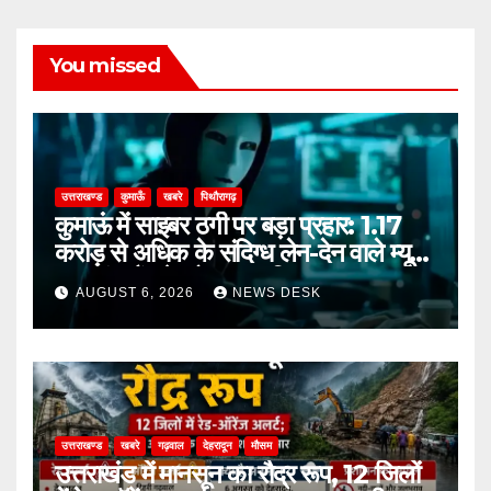
You missed
उत्तराखण्ड
कुमाऊँ
खबरे
पिथौरागढ़
कुमाऊं में साइबर ठगी पर बड़ा प्रहार: 1.17
करोड़ से अधिक के संदिग्ध लेन-देन वाले म्यूल
अकाउंट गैंग के दो सदस्य गिरफ्तार
AUGUST 6, 2026
NEWS DESK
उत्तराखण्ड
खबरे
गढ़वाल
देहरादून
मौसम
उत्तराखंड में मानसून का रौद्र रूप, 12 जिलों