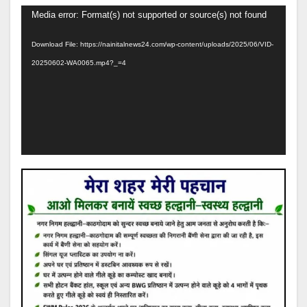
Video
Media error: Format(s) not supported or source(s) not found
Player
Download File: https://nainitalnews24.com/wp-content/uploads/2025/06/VID-
20250602-WA0065.mp4?_=4