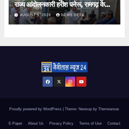
राज्य आंदोलनकारी हरीश पनेरू, रामगढ़ के
दूरस्थ गांवों में पहुंचकर जनता से मांगा
AUGUST 5, 2026
NEWS DESK
आशीर्वाद
Proudly powered by WordPress
|
Theme: Newsup by
Themeansar
.
E-Paper
About Us
Privacy Policy
Terms of Use
Contact