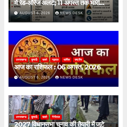
में रेड-ऑरेंज अलर्ट; 11 अगस्त तक भारी
बारिश के आसार
AUGUST 6, 2026
NEWS DESK
उत्तराखण्ड
कुमाऊँ
खबरे
गढ़वाल
धार्मिक
राष्ट्रीय
आज का राशिफल : 06 अगस्त, 2026
AUGUST 6, 2026
NEWS DESK
उत्तराखण्ड
कुमाऊँ
खबरे
नैनीताल
2027 विधानसभा चुनाव की तैयारी में जुटे