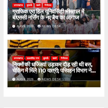
उत्तराखण्ड
कुमाऊँ
खबरे
नैनीताल
ग्राफिक एरा हिल यूनिवर्सिटी भीमताल में
बीएससी नर्सिंग के नए बैच का आगाज
AUG 9, 2026
NEWS DESK
उत्तराखण्ड
ऊधमसिंह नगर
कुमाऊँ
खबरे
नैनीताल
नियमों की धज्जियां उड़ाकर दौड़ रही थी बस,
चेकिंग में मिले 110 यात्री; परिवहन विभाग ने
की कड़ी कार्रवाई
AUG 9, 2026
NEWS DESK