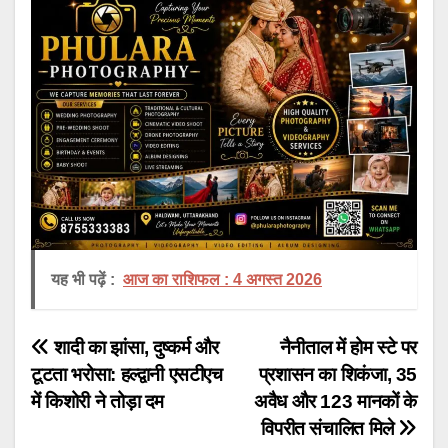
यह भी पढ़ें :
आज का राशिफल : 4 अगस्त 2026
Post
शादी का झांसा, दुष्कर्म और
नैनीताल में होम स्टे पर
टूटता भरोसा: हल्द्वानी एसटीएच
प्रशासन का शिकंजा, 35
navigation
में किशोरी ने तोड़ा दम
अवैध और 123 मानकों के
विपरीत संचालित मिले