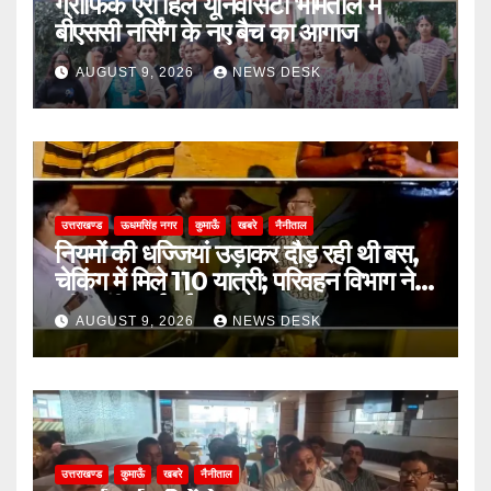
ग्राफिक एरा हिल यूनिवर्सिटी भीमताल में
बीएससी नर्सिंग के नए बैच का आगाज
AUGUST 9, 2026
NEWS DESK
उत्तराखण्ड
ऊधमसिंह नगर
कुमाऊँ
खबरे
नैनीताल
नियमों की धज्जियां उड़ाकर दौड़ रही थी बस,
चेकिंग में मिले 110 यात्री; परिवहन विभाग ने
की कड़ी कार्रवाई
AUGUST 9, 2026
NEWS DESK
उत्तराखण्ड
कुमाऊँ
खबरे
नैनीताल