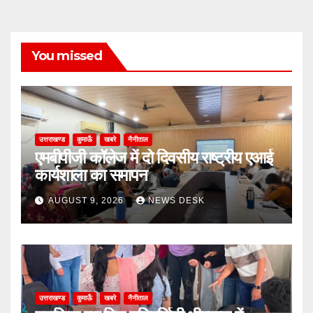
You missed
उत्तराखण्ड
कुमाऊँ
खबरे
नैनीताल
एमबीपीजी कॉलेज में दो दिवसीय राष्ट्रीय एआई
कार्यशाला का समापन
AUGUST 9, 2026
NEWS DESK
उत्तराखण्ड
कुमाऊँ
खबरे
नैनीताल