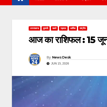
उत्तराखण्ड
कुमाऊँ
खबरे
गढ़वाल
धार्मिक
राष्ट्रीय
आज का राशिफल : 15 ज
By
News Desk
JUN 15, 2026