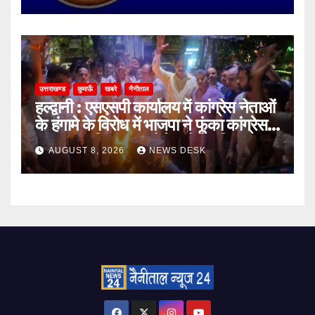
उत्तराखण्ड
कुमाऊँ
खबरे
नैनीताल
हल्द्वानी : एसएसपी कार्यालय में कांग्रेस नेताओं
के हंगामे के विरोध में भाजपा ने फूंका कांग्रेस
का पुतला, जिलाध्यक्ष बोले- लोकतांत्रिक
AUGUST 8, 2026
NEWS DESK
मर्यादाओं का हुआ उल्लंघन