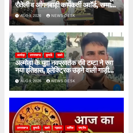
रौतेली व आंगनबाड़ी कार्यकर्ती अवॉर्ड, सम्मान
राशि में की भारी बढ़ोतरी
AUG 9, 2026
NEWS DESK
अल्मोड़ा
उत्तराखण्ड
कुमाऊँ
खबरे
अल्मोड़ा के युवा नवप्रवर्तक रवि टम्टा ने रचा
नया इतिहास, इलेक्ट्रिक उड़ने वाली गाड़ी
‘हैपिडा स्काईनेक्स’ का सफल परीक्षण
AUG 9, 2026
NEWS DESK
उत्तराखण्ड
कुमाऊँ
खबरे
गढ़वाल
धार्मिक
राष्ट्रीय