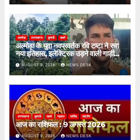
अल्मोड़ा
उत्तराखण्ड
कुमाऊँ
खबरे
अल्मोड़ा के युवा नवप्रवर्तक रवि टम्टा ने रचा
नया इतिहास, इलेक्ट्रिक उड़ने वाली गाड़ी
‘हैपिडा स्काईनेक्स’ का सफल परीक्षण
AUGUST 9, 2026
NEWS DESK
उत्तराखण्ड
कुमाऊँ
खबरे
गढ़वाल
धार्मिक
राष्ट्रीय
आज का राशिफल : 9 अगस्त 2026
AUGUST 9, 2026
NEWS DESK