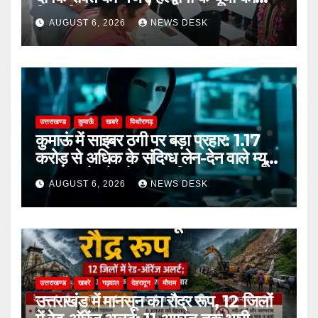
किया निरीक्षण
AUGUST 6, 2026
NEWS DESK
उत्तराखण्ड
कुमाऊँ
खबरे
पिथौरागढ़
कुमाऊं में साइबर ठगी पर बड़ा प्रहार: 1.17
करोड़ से अधिक के संदिग्ध लेन-देन वाले म्यूल
अकाउंट गैंग के दो सदस्य गिरफ्तार
AUGUST 6, 2026
NEWS DESK
उत्तराखण्ड
खबरे
गढ़वाल
देहरादून
मौसम
उत्तराखंड में मानसून का रौद्र रूप, 12 जिलों