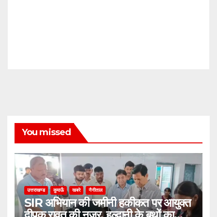
You missed
उत्तराखण्ड
कुमाऊँ
खबरे
नैनीताल
SIR अभियान की जमीनी हकीकत पर आयुक्त
दीपक रावत की नजर, हल्द्वानी के बूथों का